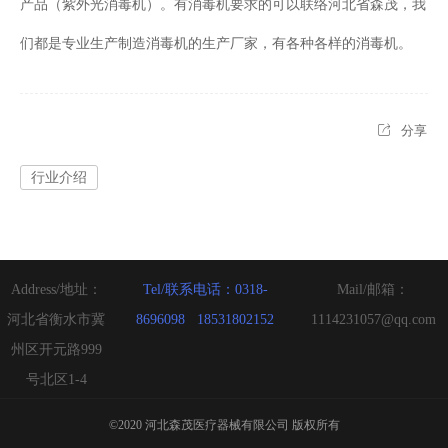
产品（紫外光消毒机）。有消毒机要求的可以联络河北省森茂，我
们都是专业生产制造消毒机的生产厂家，有各种各样的消毒机。
分享
行业介绍
Address/地址：
Tel/联系电话：0318-
Mail/邮箱：
河北省衡水市冀
8696098   18531802152
1114231057@qq.com
州区开元路999
号北区1-4
©2020 河北森茂医疗器械有限公司 版权所有