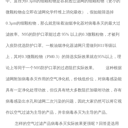
中。直徑为0.3μm的细颗粒物是容易透过滤网的细颗粒物（更小的
微颗粒物会立即在滤网化学纤维上消化吸收），假如能筛选掉
0.3μm的细颗粒物，那么就意味着油烟净化器对病毒杀灭的最大过
滤效率。N95的防护口罩能过虑 95% 以上的0.3微颗粒物，才被列
入疫防优选防护口罩。一般油烟净化器滤网只需做到H11等级以
上，其对0.3微颗粒物（PM0.3）的筛选实际效果就在95%以上，理
论上等同于一个N95防护口罩的过虑阻拦实际效果。 这种根据
滤网附加病毒杀灭作用的空气净化机，价钱低价位，对病毒感染能
具有一定净化处理功效，但仅具有绝大多数阻拦加吸咐功效，存有
病毒感染出水孔和滤网二次污染的问题，因此大家仍然可以将它视
作以空气过滤为主导的产品，并非病毒杀灭为主导的产品。
怎样的空气过滤产品病毒杀灭实际效果更强呢？回答是选用