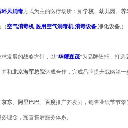
循环风消毒
方式为主的医疗场所：如
学校
、
幼儿园
、
养
品（
空气消毒机
,
医用空气消毒机
,
消毒设备
,
净化设备
,）
技求发展的战略方针，以
“
华耀森茂
”为品牌依托，打造
，并和
北京海军总院
达成合作，完成品牌提升战略第一
、
京东
、
阿里巴巴
、
百度
推广齐发力，销售业绩节节攀
服务理念，完善售后服务体系。