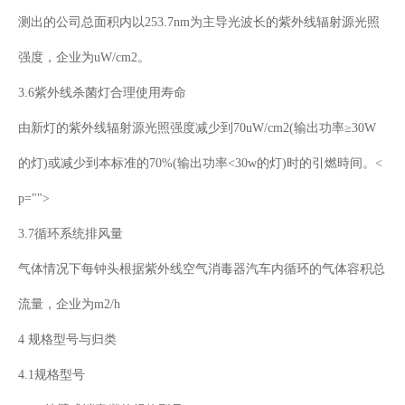
测出的公司总面积内以253.7nm为主导光波长的紫外线辐射源光照
强度，企业为uW/cm2。
3.6紫外线杀菌灯合理使用寿命
由新灯的紫外线辐射源光照强度减少到70uW/cm2(输出功率≥30W
的灯)或减少到本标准的70%(输出功率<30w的灯)时的引燃時间。<
p="">
3.7循环系统排风量
气体情况下每钟头根据紫外线空气消毒器汽车内循环的气体容积总
流量，企业为m2/h
4 规格型号与归类
4.1规格型号