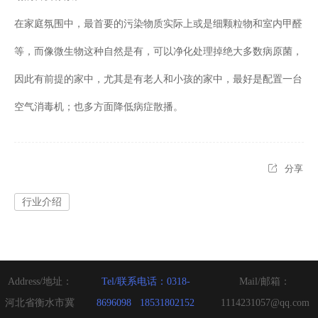
在家庭氛围中，最首要的污染物质实际上或是细颗粒物和室内甲醛
等，而像微生物这种自然是有，可以净化处理掉绝大多数病原菌，
因此有前提的家中，尤其是有老人和小孩的家中，最好是配置一台
空气消毒机；也多方面降低病症散播。
分享
行业介绍
Address/地址：
Tel/联系电话：0318-
Mail/邮箱：
河北省衡水市冀
8696098   18531802152
1114231057@qq.com